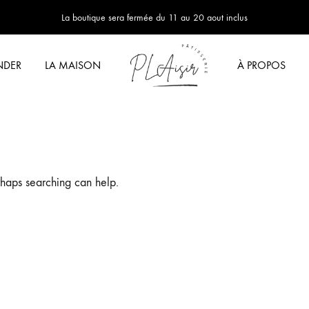
La boutique sera fermée du 11 au 20 aout inclus
DER
LA MAISON
À PROPOS
Plaisir
Pâtisserie
par
Pierre-
Louis
rhaps searching can help.
Adelle
-
Orléans